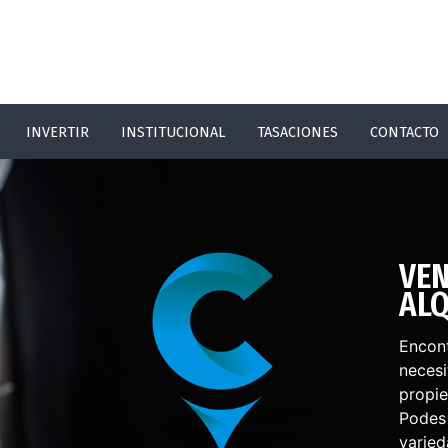
INVERTIR
INSTITUCIONAL
TASACIONES
CONTACTO
VENTAS
ALQUILERE
Encontrá la propi
necesitás. Encontrá
propiedad que nece
Podes acceder a l
variedad de oport