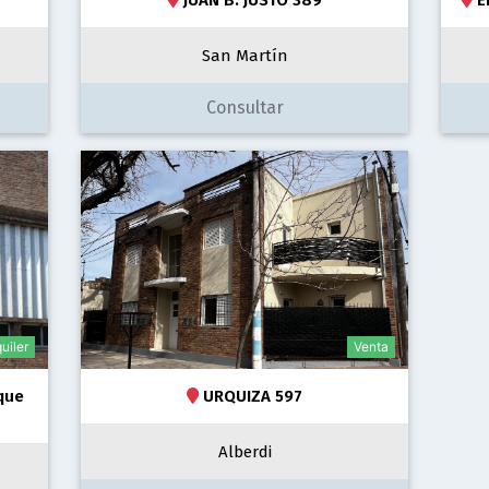
San Martín
Consultar
uiler
Venta
rque
URQUIZA 597
Alberdi