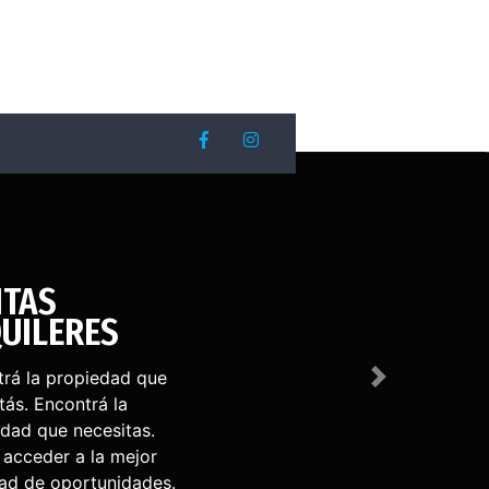
S
edad que
Next
 la
sitas.
a mejor
unidades.