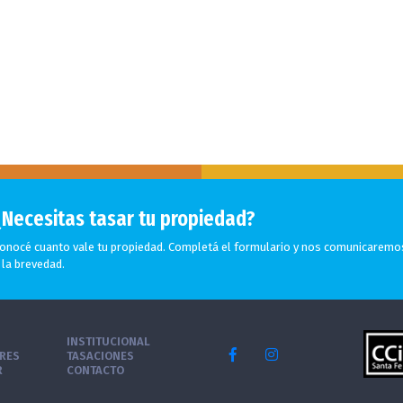
¿Necesitas tasar tu propiedad?
onocé cuanto vale tu propiedad. Completá el formulario y nos comunicaremo
 la brevedad.
INSTITUCIONAL
ERES
TASACIONES
R
CONTACTO